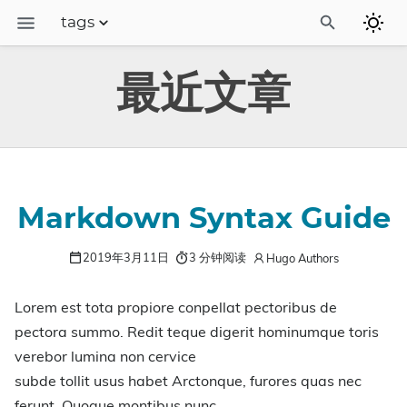
tags
博客
最近文章
linux运维
camunda流程引擎
camunda中文站
Markdown Syntax Guide
2019年3月11日
3 分钟阅读
Hugo Authors
Lorem est tota propiore conpellat pectoribus de
pectora summo. Redit teque digerit hominumque toris
verebor lumina non cervice
subde tollit usus habet Arctonque, furores quas nec
ferunt. Quoque montibus nunc