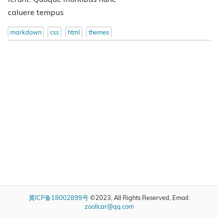
caluere tempus
markdown
css
html
themes
冀ICP备18002899号
©2023, All Rights Reserved, Email:
zoollcar@qq.com