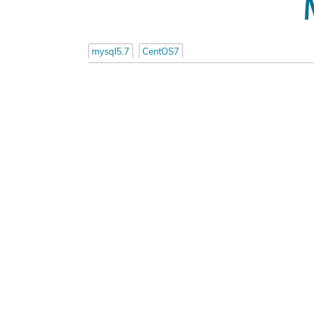
mysql5.7
CentOS7