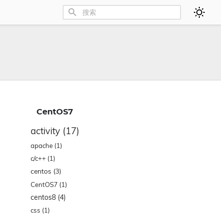
CentOS7
activity
(17)
apache
(1)
c/c++
(1)
centos
(3)
CentOS7
(1)
centos8
(4)
css
(1)