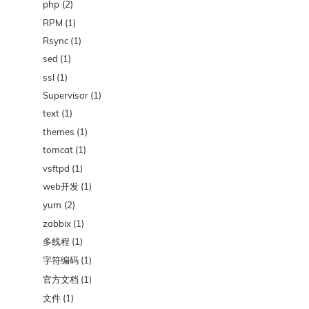
php
(2)
RPM
(1)
Rsync
(1)
sed
(1)
ssl
(1)
Supervisor
(1)
text
(1)
themes
(1)
tomcat
(1)
vsftpd
(1)
web开发
(1)
yum
(2)
zabbix
(1)
多线程
(1)
字符编码
(1)
官方文档
(1)
文件
(1)