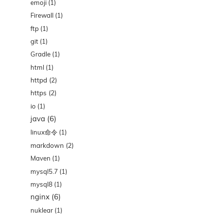
emoji
(1)
Firewall
(1)
ftp
(1)
git
(1)
Gradle
(1)
html
(1)
httpd
(2)
https
(2)
io
(1)
java
(6)
linux命令
(1)
markdown
(2)
Maven
(1)
mysql5.7
(1)
mysql8
(1)
nginx
(6)
nuklear
(1)