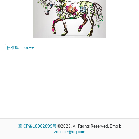
标准库
c/c++
冀ICP备18002899号
©2023, All Rights Reserved, Email:
zoollcar@qq.com