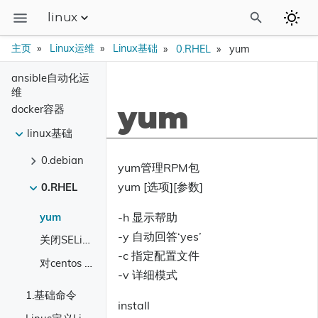
linux
博客
主页
Linux运维
Linux基础
0.RHEL
yum
linux运维
ansible自动化运
维
camunda流程引擎
docker容器
yum
linux基础
camunda中文站
0.debian
yum管理RPM包
yum [选项][参数]
0.RHEL
yum
-h 显示帮助
-y 自动回答‘yes’
关闭SELinux
-c 指定配置文件
对centos LVM逻辑分区的扩容
-v 详细模式
1.基础命令
install
Linus定义Linux