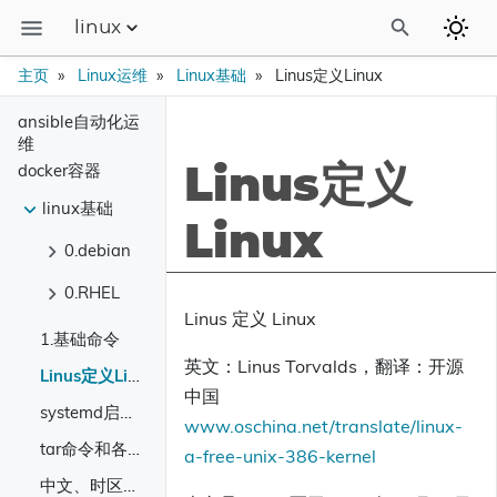
linux
博客
主页
Linux运维
Linux基础
Linus定义Linux
linux运维
ansible自动化运
维
camunda流程引擎
docker容器
Linus定义
linux基础
camunda中文站
Linux
0.debian
0.RHEL
Linus 定义 Linux
1.基础命令
yum
英文：Linus Torvalds，翻译：开源
关闭SELinux
Linus定义Linux
中国
对centos LVM逻辑分区的扩容
systemd启动管理
www.oschina.net/translate/linux-
tar命令和各种压缩格式的压缩和解压
a-free-unix-386-kernel
中文、时区、编码