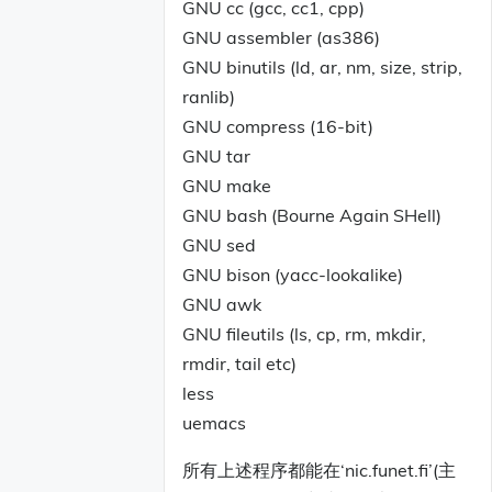
GNU cc (gcc, cc1, cpp)
GNU assembler (as386)
GNU binutils (ld, ar, nm, size, strip,
ranlib)
GNU compress (16-bit)
GNU tar
GNU make
GNU bash (Bourne Again SHell)
GNU sed
GNU bison (yacc-lookalike)
GNU awk
GNU fileutils (ls, cp, rm, mkdir,
rmdir, tail etc)
less
uemacs
所有上述程序都能在‘nic.funet.fi’(主