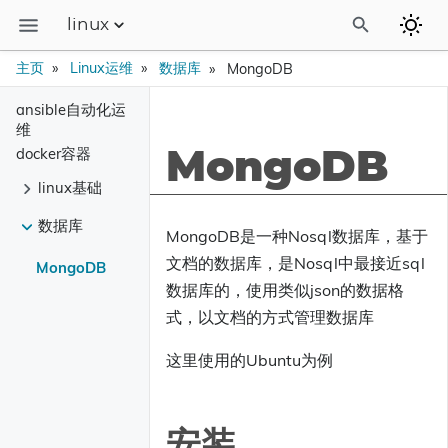
linux
博客
主页
Linux运维
数据库
MongoDB
linux运维
ansible自动化运
维
camunda流程引擎
docker容器
MongoDB
linux基础
camunda中文站
数据库
0.debian
MongoDB是一种Nosql数据库，基于
文档的数据库，是Nosql中最接近sql
0.RHEL
MongoDB
数据库的，使用类似json的数据格
1.基础命令
yum
式，以文档的方式管理数据库
关闭SELinux
Linus定义Linux
这里使用的Ubuntu为例
对centos LVM逻辑分区的扩容
systemd启动管理
tar命令和各种压缩格式的压缩和解压
中文、时区、编码
安装