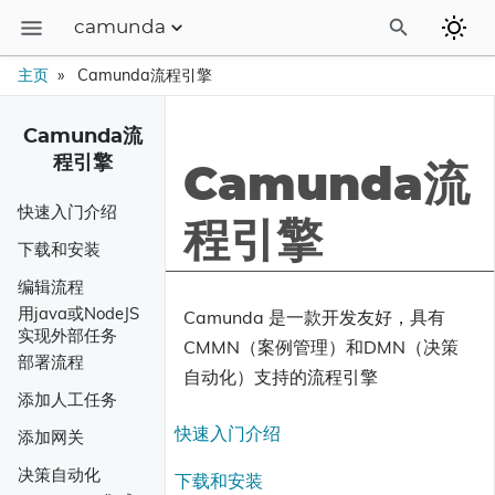
camunda
博客
主页
Camunda流程引擎
linux运维
Camunda流
camunda流程引擎
程引擎
Camunda流
camunda中文站
快速入门介绍
程引擎
下载和安装
编辑流程
用java或NodeJS
Camunda 是一款开发友好，具有
实现外部任务
CMMN（案例管理）和DMN（决策
部署流程
自动化）支持的流程引擎
添加人工任务
快速入门介绍
添加网关
决策自动化
下载和安装